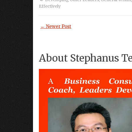
Effectively
← Newer Post
About Stephanus T