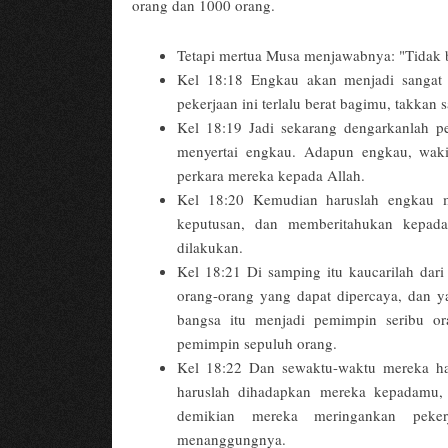
orang dan 1000 orang.
Tetapi mertua Musa menjawabnya: "Tidak b
Kel 18:18 Engkau akan menjadi sangat 
pekerjaan ini terlalu berat bagimu, takka
Kel 18:19 Jadi sekarang dengarkanlah 
menyertai engkau. Adapun engkau, waki
perkara mereka kepada Allah.
Kel 18:20 Kemudian haruslah engkau m
keputusan, dan memberitahukan kepada
dilakukan.
Kel 18:21 Di samping itu kaucarilah dari
orang-orang yang dapat dipercaya, dan y
bangsa itu menjadi pemimpin seribu o
pemimpin sepuluh orang.
Kel 18:22 Dan sewaktu-waktu mereka har
haruslah dihadapkan mereka kepadamu, t
demikian mereka meringankan peke
menanggungnya.