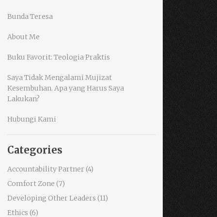
Bunda Teresa
About Me
Buku Favorit: Teologia Praktis
Saya Tidak Mengalami Mujizat
Kesembuhan. Apa yang Harus Saya
Lakukan?
Hubungi Kami
Categories
Accountability Partner
(4)
Comfort Zone
(7)
Developing Other Leaders
(11)
Ethics
(6)