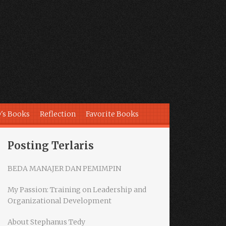
's Books
Reflection
Favorite Books
Posting Terlaris
BEDA MANAJER DAN PEMIMPIN
My Passion: Training on Leadership and
Organizational Development
About Stephanus Tedy