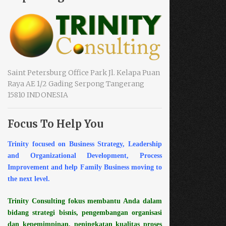
Saint Petersburg Office Park Jl. Kelapa Puan
Raya AE 1/2 Gading Serpong Tangerang
15810 INDONESIA
Focus To Help You
Trinity focused on Business Strategy, Leadership
and Organizational Development, Process
Improvement and help Family Business moving to
the next level.
Trinity Consulting fokus membantu Anda dalam
bidang strategi bisnis, pengembangan organisasi
dan kepemimpinan, peningkatan kualitas proses