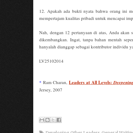
12. Apakah ada bukti nyata bahwa orang ini m
mempertajam kualitas pribadi untuk mencapai im
Nah, dengan 12 pertanyaan di atas, Anda akan 
dikembangkan. Ingat, tanpa bahan mentah seper
hanyalah dianggap sebagai kontributor individu y
LV25102014
Leaders at All Levels:
*
Ram Charan,
Deepening 
Jersey, 2007
Developing Other Leaders
,
General Writin