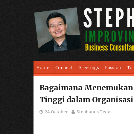
Skip to content
Home
Connect
Greetings
Passion
To
Bagaimana Menemukan C
Tinggi dalam Organisas
24 October
Stephanus Tedy