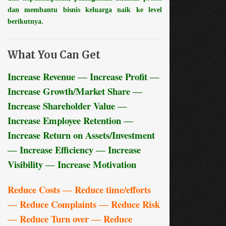
dan membantu bisnis keluarga naik ke level
berikutnya.
What You Can Get
Increase Revenue ― Increase Profit ―
Increase Growth/Market Share ―
Increase Shareholder Value ―
Increase Employee Retention ―
Increase Return on Assets/Investment
― Increase Efficiency ― Increase
Visibility ― Increase Motivation
Reduce Costs ― Reduce time/efforts
― Reduce Complaints ― Reduce Risk
― Reduce Turn over ― Reduce