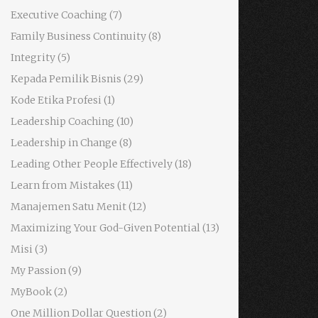
Executive Coaching
(7)
Family Business Continuity
(8)
Integrity
(5)
Kepada Pemilik Bisnis
(29)
Kode Etika Profesi
(1)
Leadership Coaching
(10)
Leadership in Change
(8)
Leading Other People Effectively
(18)
Learn from Mistakes
(11)
Manajemen Satu Menit
(12)
Maximizing Your God-Given Potential
(13)
Misi
(3)
My Passion
(9)
MyBook
(2)
One Million Dollar Question
(2)