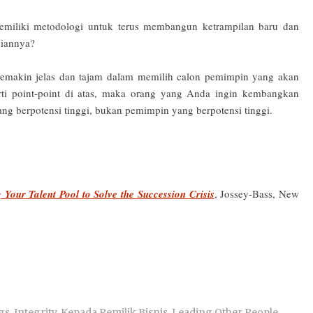
emiliki metodologi untuk terus membangun ketrampilan baru dan
piannya?
semakin jelas dan tajam dalam memilih calon pemimpin yang akan
ti point-point di atas, maka orang yang Anda ingin kembangkan
ang berpotensi tinggi, bukan pemimpin yang berpotensi tinggi.
Your Talent Pool to Solve the Succession Crisis
, Jossey-Bass, New
gs
,
Integrity
,
Kepada Pemilik Bisnis
,
Leading Other People