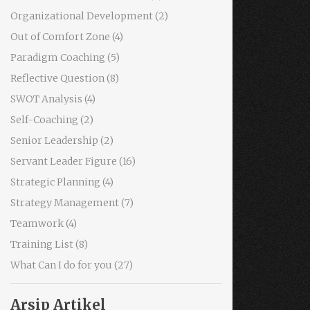
Organizational Development
(2)
Out of Comfort Zone
(4)
Paradigm Coaching
(5)
Reflective Question
(8)
SWOT Analysis
(4)
Self-Coaching
(2)
Senior Leadership
(2)
Servant Leader Figure
(16)
Strategic Planning
(4)
Strategy Management
(7)
Teamwork
(4)
Training List
(8)
What Can I do for you
(27)
Arsip Artikel