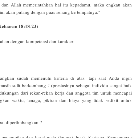
n dan Allah memerintahkan hal itu kepadamu, maka engkau akan
ini akan pulang dengan puas senang ke tempatnya."
Keluaran 18:18-23)
aitan dengan kompetensi dan karakter:
ngkan sudah memenuhi kriteria di atas, tapi saat Anda ingin
sih sulit berkembang ? (prestasinya sebagai individu sangat baik
t dukungan dari rekan-rekan kerja dan anggota tim untuk mencapai
gkan waktu, tenaga, pikiran dan biaya yang tidak sedikit untuk
apat dipertimbangkan ?
 penampilan dan kasat mata (tampak luar). Karisma. Kemampuan