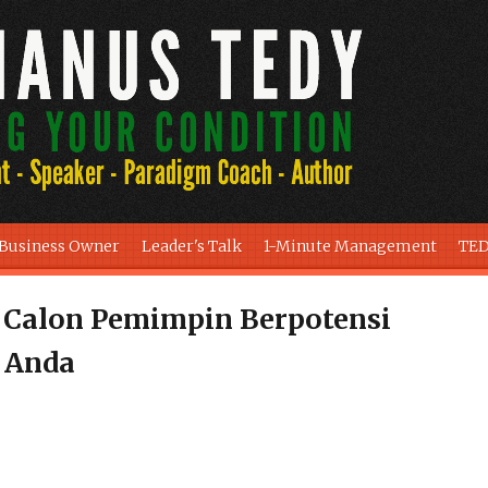
 Business Owner
Leader's Talk
1-Minute Management
TED
alon Pemimpin Berpotensi
i Anda