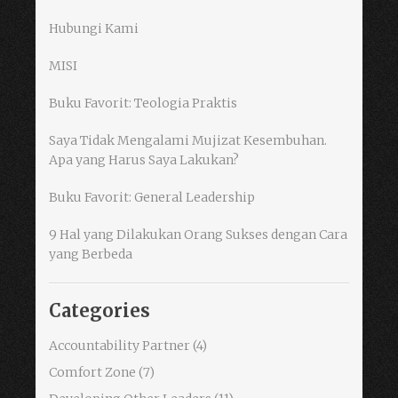
Hubungi Kami
MISI
Buku Favorit: Teologia Praktis
Saya Tidak Mengalami Mujizat Kesembuhan.
Apa yang Harus Saya Lakukan?
Buku Favorit: General Leadership
9 Hal yang Dilakukan Orang Sukses dengan Cara
yang Berbeda
Categories
Accountability Partner
(4)
Comfort Zone
(7)