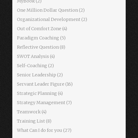
MyBook
(2)
One Million Dollar Question
(2)
Organizational Development
(2)
Out of Comfort Zone
(4)
Paradigm Coaching
(5)
Reflective Question
(8)
SWOT Analysis
(4)
Self-Coaching
(2)
Senior Leadership
(2)
Servant Leader Figure
(16)
Strategic Planning
(4)
Strategy Management
(7)
Teamwork
(4)
Training List
(8)
What Can I do for you
(27)