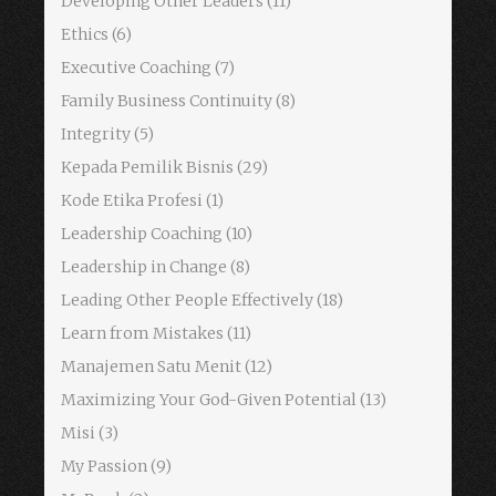
Developing Other Leaders
(11)
Ethics
(6)
Executive Coaching
(7)
Family Business Continuity
(8)
Integrity
(5)
Kepada Pemilik Bisnis
(29)
Kode Etika Profesi
(1)
Leadership Coaching
(10)
Leadership in Change
(8)
Leading Other People Effectively
(18)
Learn from Mistakes
(11)
Manajemen Satu Menit
(12)
Maximizing Your God-Given Potential
(13)
Misi
(3)
My Passion
(9)