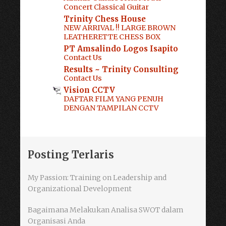
Concert Classical Guitar
Trinity Chess House
NEW ARRIVAL !! LARGE BROWN
LEATHERETTE CHESS BOX
PT Amsalindo Logos Isapito
Contact Us
Results ~ Trinity Consulting
Contact Us
Vision CCTV
DAFTAR FILM YANG PENUH
DENGAN TAMPILAN CCTV
Posting Terlaris
My Passion: Training on Leadership and
Organizational Development
Bagaimana Melakukan Analisa SWOT dalam
Organisasi Anda