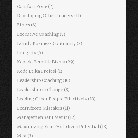
Comfort Zone
(7)
Developing Other Leaders
(11)
Ethics
(6)
Executive Coaching
(7)
Family Business Continuity
(8)
Integrity
(5)
Kepada Pemilik Bisnis
(29)
Kode Etika Profesi
(1)
Leadership Coaching
(10)
Leadership in Change
(8)
Leading Other People Effectively
(18)
Learn from Mistakes
(11)
Manajemen Satu Menit
(12)
Maximizing Your God-Given Potential
(13)
Misi
(3)