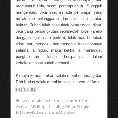
membunuh Uria, suami perempuan itu. Sungguh
mengerikan. Jika saat ini ada pemimpin yang
melakukan pelanggaran dan lolos dari jeratan
hukum, Tuhan Allah pasti tidak akan tinggal diam.
Jika yang bersangkutan seolah-olah lolos karena
dengan segala cara berkelit, tidak mau bertobat,
tidak mau mengakui dan menebus kesalahannya
selama ia hidup, maka ketika ia meninggal,
penghakiman Tuhan berlipat-lipat dalam
kekekalan pasti sudah menanti.
Kiranya Firman Tuhan selalu memberi terang dan
Roh Kudus selalu membimbing kita semua. Amin.
Accountability Partner
,
Comfort Zone
,
General Writings
,
Leading Other People
Effectively
,
Learn from Mistakes