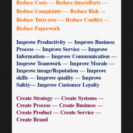
Reduce Costs ― Reduce time/efforts ―
Reduce Complaints ― Reduce Risk ―
Reduce Turn over ― Reduce Conflict ―
Reduce Paperwork
Improve Productivity ― Improve Business
Process ― Improve Service ― Improve
Information― Improve Communication ―
Improve Teamwork ― Improve Morale ―
Improve image/Reputation ― Improve
skills ― Improve quality ― Improve
Safety― Improve Customer Loyalty
Create Strategy ― Create Systems ―
Create Process ― Create Business ―
Create Product ― Create Service ―
Create Brand