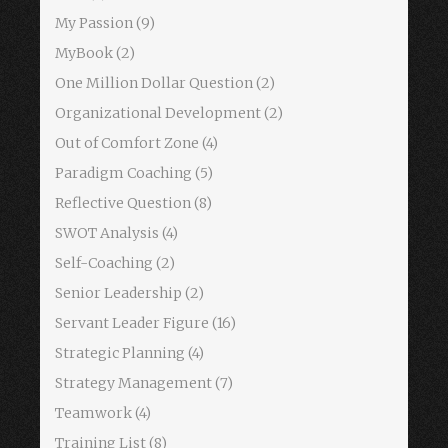
My Passion
(9)
MyBook
(2)
One Million Dollar Question
(2)
Organizational Development
(2)
Out of Comfort Zone
(4)
Paradigm Coaching
(5)
Reflective Question
(8)
SWOT Analysis
(4)
Self-Coaching
(2)
Senior Leadership
(2)
Servant Leader Figure
(16)
Strategic Planning
(4)
Strategy Management
(7)
Teamwork
(4)
Training List
(8)