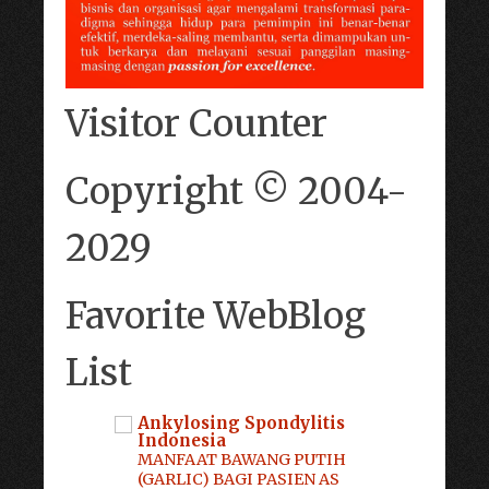
Visitor Counter
Copyright © 2004-
2029
Favorite WebBlog
List
Ankylosing Spondylitis
Indonesia
MANFAAT BAWANG PUTIH
(GARLIC) BAGI PASIEN AS