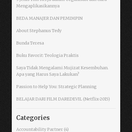
Mengaplikasikannya
BEDA MANAJER DAN PEMIMPIN
About Stephanus Tedy
Bunda Teresa
Buku Favorit: Teologia Praktis
Saya Tidak Mengalami Mujizat Kesembuhan.
Apa yang Harus Saya Lakukan?
Passion to Help You: Strategic Planning
BELAJAR DARI FILM DAREDEVIL (Netflix-2015)
Categories
Accountability Partner
(4)