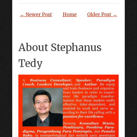
← Newer Post
Home
Older Post →
About Stephanus
Tedy