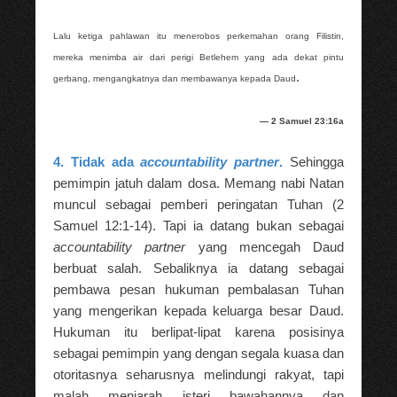
Lalu ketiga pahlawan itu menerobos perkemahan orang Filistin,
mereka menimba air dari perigi Betlehem yang ada dekat pintu
.
gerbang, mengangkatnya dan membawanya kepada Daud
— 2 Samuel 23:16a
4. Tidak ada
accountability partner
.
Sehingga
pemimpin jatuh dalam dosa. Memang nabi Natan
muncul sebagai pemberi peringatan Tuhan (2
Samuel 12:1-14). Tapi ia datang bukan sebagai
accountability partner
yang mencegah Daud
berbuat salah. Sebaliknya ia datang sebagai
pembawa pesan hukuman pembalasan Tuhan
yang mengerikan kepada keluarga besar Daud.
Hukuman itu berlipat-lipat karena posisinya
sebagai pemimpin yang dengan segala kuasa dan
otoritasnya seharusnya melindungi rakyat, tapi
malah menjarah isteri bawahannya dan