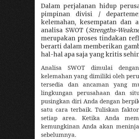
Dalam perjalanan hidup perus
pimpinan divisi / departem
kelemahan, kesempatan dan an
analisa SWOT (
Strengths-Weakne
merupakan proses tindakan refl
berarti dalam memberikan gamba
hal-hal apa saja yang kritis se
Analisa SWOT dimulai denga
kelemahan yang dimiliki oleh pe
tersedia dan ancaman yang mun
lingkungan perusahaan dan sit
pusingkan diri Anda dengan berpi
satu cara terbaik. Tuliskan fakt
setiap area. Ketika Anda mem
kemungkinan Anda akan meninja
sebelumnya.