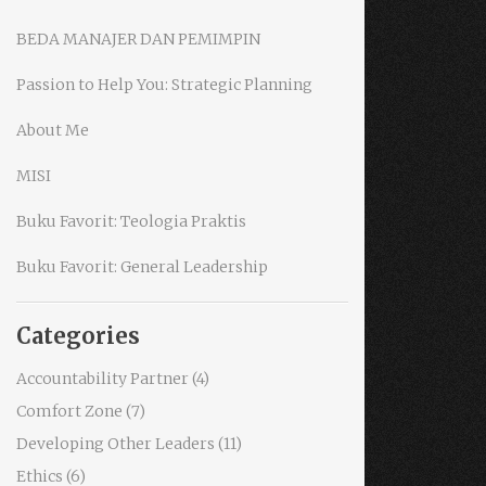
BEDA MANAJER DAN PEMIMPIN
Passion to Help You: Strategic Planning
About Me
MISI
Buku Favorit: Teologia Praktis
Buku Favorit: General Leadership
Categories
Accountability Partner
(4)
Comfort Zone
(7)
Developing Other Leaders
(11)
Ethics
(6)