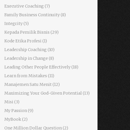
Executive Coaching
(7)
Family Business Continuity
(8)
Integrity
(5)
Kepada Pemilik Bisnis
(29)
Kode Etika Profesi
(1)
Leadership Coaching
(10)
Leadership in Change
(8)
Leading Other People Effectively
(18)
Learn from Mistakes
(11)
Manajemen Satu Menit
(12)
Maximizing Your God-Given Potential
(13)
Misi
(3)
My Passion
(9)
MyBook
(2)
One Million Dollar Question
(2)