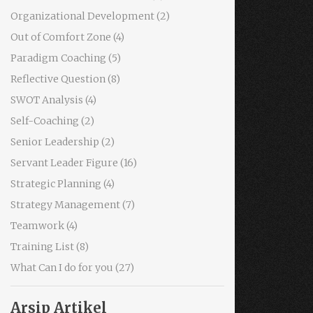
Organizational Development
(2)
Out of Comfort Zone
(4)
Paradigm Coaching
(5)
Reflective Question
(8)
SWOT Analysis
(4)
Self-Coaching
(2)
Senior Leadership
(2)
Servant Leader Figure
(16)
Strategic Planning
(4)
Strategy Management
(7)
Teamwork
(4)
Training List
(8)
What Can I do for you
(27)
Arsip Artikel