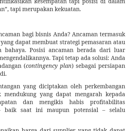
tifikasikan kesempatan tapi posisi di dalam
an”, tapi merupakan kekuatan.
ancaman bagi bisnis Anda? Ancaman termasuk
da yang dapat membuat strategi pemasaran atau
m bahaya. Posisi ancaman berada dari luar
mengendalikannya. Tapi tetap ada solusi: Anda
adangan (
contingency plan
) sebagai persiapan
di.
ntangan yang diciptakan oleh perkembangan
dak mendukung yang dapat mengarah kepada
atan dan mengikis habis profitabilitas
 baik saat ini maupun potensial – selalu
aikan harga dari supplier yang tidak dapat