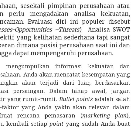
ahaan, sesekali pimpinan perusahaan atau
en perlu mengadakan analisa kekuatan,
caman. Evaluasi diri ini populer disebut
sses-Opportunities –Threats
).
Analisa SWOT
ektif yang kelihatan sederhana tapi sangat
ran dimana posisi perusahaan saat ini dan
hingga dapat mempengaruhi perusahaan.
n mengumpulkan informasi kekuatan dan
rusahaan. Anda akan mencatat kesempatan yang
gkin akan terjadi dari luar, berdasarkan
uasi persaingan. Dalam tahap awal, jangan
kir yang rumit-rumit.
Bullet points
adalah salah
or-faktor yang Anda yakin akan relevan dalam
buat rencana pemasaran (
marketing plan
),
u kembali setiap
point
yang sudah Anda buat