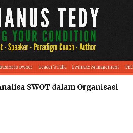
 Business Owner
Leader's Talk
1-Minute Management
TED
nalisa SWOT dalam Organisasi