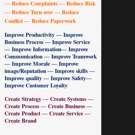
― Reduce Complaints ― Reduce Risk
― Reduce Turn over ― Reduce
Conflict ― Reduce Paperwork
Improve Productivity ― Improve
Business Process ― Improve Service
― Improve Information― Improve
Communication ― Improve Teamwork
― Improve Morale ― Improve
image/Reputation ― Improve skills ―
Improve quality ― Improve Safety―
Improve Customer Loyalty
Create Strategy ― Create Systems ―
Create Process ― Create Business ―
Create Product ― Create Service ―
Create Brand