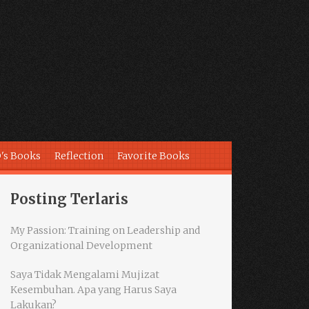
's Books
Reflection
Favorite Books
Posting Terlaris
My Passion: Training on Leadership and
Organizational Development
Saya Tidak Mengalami Mujizat
Kesembuhan. Apa yang Harus Saya
Lakukan?