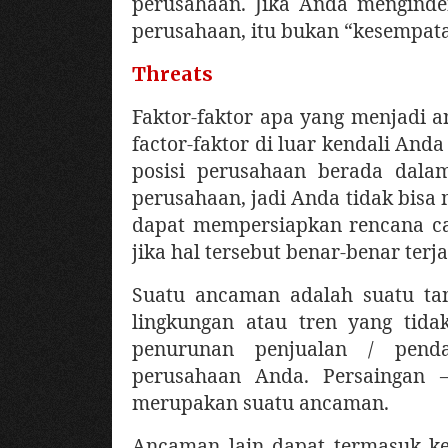
perusahaan. Jika Anda menginden
perusahaan, itu bukan “kesempat
Threats
Faktor-faktor apa yang menjadi 
factor-faktor di luar kendali An
posisi perusahaan berada dala
perusahaan, jadi Anda tidak bisa 
dapat mempersiapkan rencana c
jika hal tersebut benar-benar terja
Suatu ancaman adalah suatu ta
lingkungan atau tren yang ti
penurunan penjualan / pendap
perusahaan Anda. Persaingan –
merupakan suatu ancaman.
Ancaman lain dapat termasuk ken