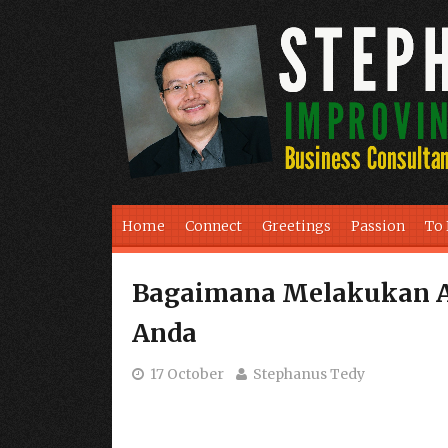
Skip to content
Home
Connect
Greetings
Passion
To
Bagaimana Melakukan A
Anda
17 October
Stephanus Tedy