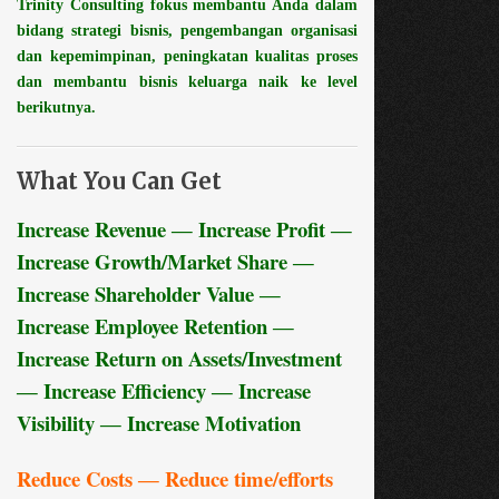
Trinity Consulting fokus membantu Anda dalam
bidang strategi bisnis, pengembangan organisasi
dan kepemimpinan, peningkatan kualitas proses
dan membantu bisnis keluarga naik ke level
berikutnya.
What You Can Get
Increase Revenue ― Increase Profit ―
Increase Growth/Market Share ―
Increase Shareholder Value ―
Increase Employee Retention ―
Increase Return on Assets/Investment
― Increase Efficiency ― Increase
Visibility ― Increase Motivation
Reduce Costs ― Reduce time/efforts