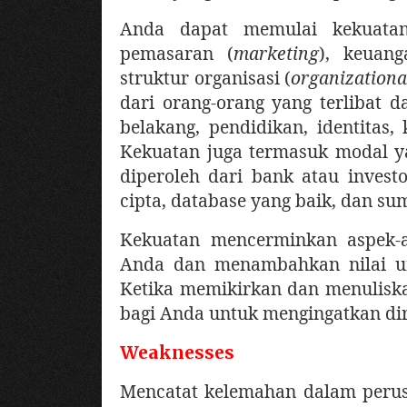
Anda dapat memulai kekuatan
pemasaran (
marketing
), keuang
struktur organisasi (
organizationa
dari orang-orang yang terlibat d
belakang, pendidikan, identitas, 
Kekuatan juga termasuk modal ya
diperoleh dari bank atau investor
cipta, database yang baik, dan s
Kekuatan mencerminkan aspek-as
Anda dan menambahkan nilai un
Ketika memikirkan dan menulis
bagi Anda untuk mengingatkan dir
Weaknesses
Mencatat kelemahan dalam perus