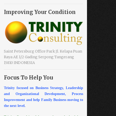
Improving Your Condition
Saint Petersburg Office Park Jl. Kelapa Puan
Raya AE 1/2 Gading Serpong Tangerang
15810 INDONESIA
Focus To Help You
Trinity focused on Business Strategy, Leadership
and Organizational Development, Process
Improvement and help Family Business moving to
the next level.